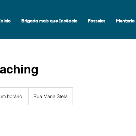
Início
Brigada mais que Incêncio
Passeios
Mentoria
aching
m horário!
Rua Maria Stela