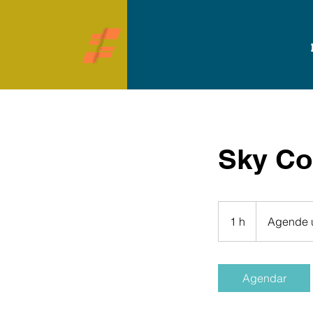
Sky Co
Agende
um
1 h
1
Agende u
horário!
Agendar