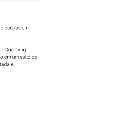
colocá-las em
 de Coaching
so em um salto de
itada e